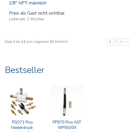
1/8" NPT männlich
Preis als Gast nicht sichtbar.
Lieferzeit:
2 Wochen
Zeige
1
bis
12
(von insgesamt
32
Artikeln)
1
2
3
»
Bestseller
PQ071 Pico
PP970 Pico AST
Niederdruck-
WPS500X
Kraftstoff-
Adapter Kit A