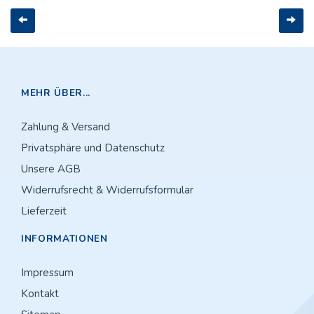
Sichtblock-Set
Zurück
Weit
für WPS500X
MEHR ÜBER...
Zahlung & Versand
Privatsphäre und Datenschutz
Unsere AGB
Widerrufsrecht & Widerrufsformular
Lieferzeit
INFORMATIONEN
Impressum
Kontakt