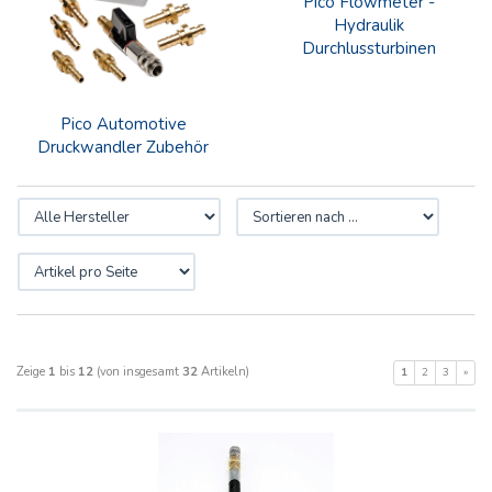
Pico Flowmeter -
Hydraulik
Durchlussturbinen
Pico Automotive
Druckwandler Zubehör
Zeige
1
bis
12
(von insgesamt
32
Artikeln)
1
2
3
»