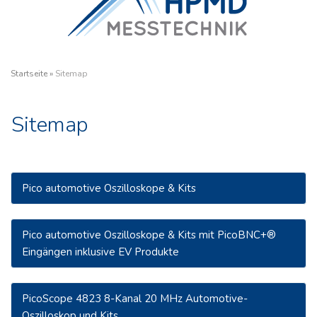
Startseite
»
Sitemap
Sitemap
Pico automotive Oszilloskope & Kits
Pico automotive Oszilloskope & Kits mit PicoBNC+®
Eingängen inklusive EV Produkte
PicoScope 4823 8-Kanal 20 MHz Automotive-
Oszilloskop und Kits