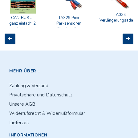
TA034
CAN-BUS ... -
TA329 Pico
Verlängerungsadapt
ganz einfach! 2.
Parksensoren
für Standard-ATC-
Auflage
Detektor 2 m
Sicherung
Kabellänge
Zurück
Weit
MEHR ÜBER...
Zahlung & Versand
Privatsphäre und Datenschutz
Unsere AGB
Widerrufsrecht & Widerrufsformular
Lieferzeit
INFORMATIONEN