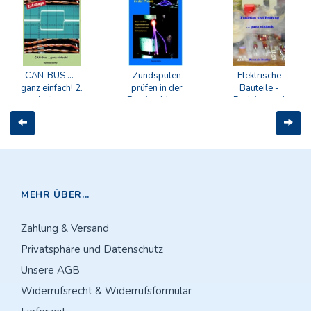
CAN-BUS ... -
Zündspulen
Elektrische
ganz einfach! 2.
prüfen in der
Bauteile -
Auflage
Praxis - Mess-
Funktion und
und
Prüfung ... ganz
Zurück
Weit
Prüfmöglichkeiten
einfach
von Zündspulen
in der
Werkstattpraxis
MEHR ÜBER...
Zahlung & Versand
Privatsphäre und Datenschutz
Unsere AGB
Widerrufsrecht & Widerrufsformular