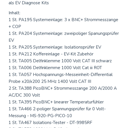
als EV Diagnose Kits
Inhalt:
1 St. PA195 Systemeinlage: 3 x BNC+ Strommesszange
+ COP
1 St. PA204 Systemeinlage: zweipoliger Spanungsprüfer
EV
1 St. PA205 Systemeinlage: Isolationsprüfer EV
1 St. PA212 Koffereinlage - EV-Kit Zubehör
1 St. TA005 Delfinklemme 1000 Volt CAT III schwarz
1 St. TA006 Delfinklemme 1000 Volt Cat iii ROT
1 St. TA057 Hochspannungs-Messeinheit-Differential
Probe x20/x200 25 MHz 1400 Volt CAT III
2 St. TA388 PicoBNC+ Strommesszange 200 A/2000 A
AC/DC 300 Volt
1 St. TA395 PicoBNC+ linearer Temperaturfühler
1 St. TA466 2-poliger Spannungsprüfer für 0 Volt-
Messung - MS-920-PG-PICO-10
1 St. TA467 Isolations-Tester - DT-9985RF