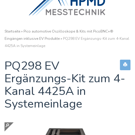
Startseite
»
Pico automotive Oszilloskope & Kits mit PicoBNC+®
Eingängen inklusive EV Produkte
»
PQ298 EV Ergänzungs-Kit zum 4-Kanal
4425A in Systemeinlage
PQ298 EV
Ergänzungs-Kit zum 4-
Kanal 4425A in
Systemeinlage