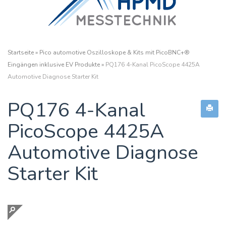
Startseite
»
Pico automotive Oszilloskope & Kits mit PicoBNC+®
Eingängen inklusive EV Produkte
»
PQ176 4-Kanal PicoScope 4425A
Automotive Diagnose Starter Kit
PQ176 4-Kanal
PicoScope 4425A
Automotive Diagnose
Starter Kit